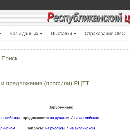
Базы данных
Выставки
Страхование ОИС
Поиск
ы и предложения (профили) РЦТТ
Зарубежные:
 английском
предложения:
на русском
/
на английском
глийском
запросы:
на русском
/
на английском