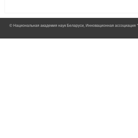
© Национальная академия наук Беларуси, Инновационная ассоциация 