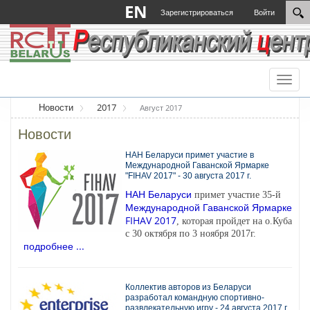
EN
Зарегистрироваться
Войти
Toggl
naviga
Новости
2017
Август 2017
Новости
НАН Беларуси примет участие в
Международной Гаванской Ярмарке
"FIHAV 2017" - 30 августа 2017 г.
НАН Беларуси
примет участие 35-й
Международной Гаванской Ярмарке
FIHAV 2017
, которая пройдет на о.Куба
с 30 октября по 3 ноября 2017г.
подробнее ...
Коллектив авторов из Беларуси
разработал командную спортивно-
развлекательную игру - 24 августа 2017 г.