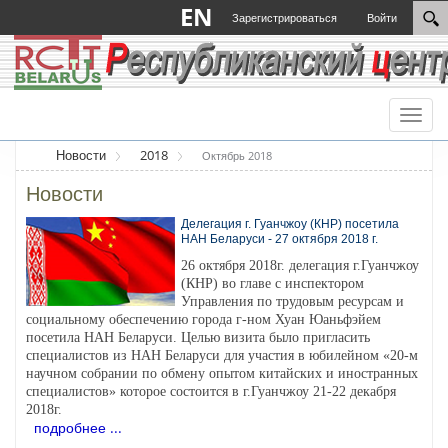
EN
Зарегистрироваться
Войти
Toggl
naviga
Новости
2018
Октябрь 2018
Новости
Делегация г. Гуанчжоу (КНР) посетила
НАН Беларуси - 27 октября 2018 г.
26 октября 2018г. делегация г.Гуанчжоу
(КНР) во главе с инспектором
Управления по трудовым ресурсам и
социальному обеспечению города г-ном Хуан Юаньфэйем
посетила НАН Беларуси. Целью визита было пригласить
специалистов из НАН Беларуси для участия в юбилейном «20-м
научном собрании по обмену опытом китайских и иностранных
специалистов» которое состоится в г.Гуанчжоу 21-22 декабря
2018г.
подробнее ...