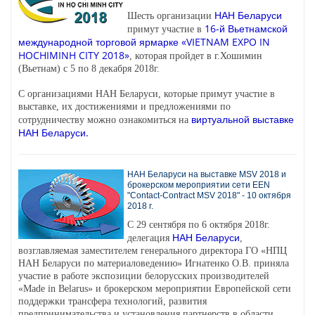
НАН Беларуси
Шесть организации
16-й Вьетнамской
примут участие в
международной торговой ярмарке «VIETNAM EXPO IN
HOCHIMINH CITY 2018»
, которая пройдет в г.Хошимин
(Вьетнам) с 5 по 8 декабря 2018г.
С организациями НАН Беларуси, которые примут участие в
выставке, их достижениями и предложениями по
виртуальной выставке
сотрудничеству можно ознакомиться на
НАН Беларуси.
НАН Беларуси на выставке MSV 2018 и
брокерском мероприятии сети EEN
"Contact-Contract MSV 2018" - 10 октября
2018 г.
С 29 сентября по 6 октября 2018г.
НАН Беларуси
делегация
,
возглавляемая заместителем генерального директора ГО «НПЦ
НАН Беларуси по материаловедению» Игнатенко О.В. приняла
участие в работе экспозиции белорусских производителей
«Made in Belarus» и брокерском мероприятии Европейской сети
поддержки трансфера технологий, развития
предпринимательства и установления партнерств в области