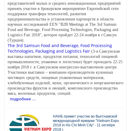
представителей малых и средних инновационных предприятий
принять участие в брокерском мероприятии Европейской сети
поддержки трансфера технологий, развития
предпринимательства и установления партнерств в области
научных исследований EEN "B2B Meetings at The 3rd Samsun
Food and Beverage, Food Processing Technologies, Packaging and
Logistics Fair 2018”, которое пройдет 22-24 ноября в г.Самсун
(Турция).
The 3rd Samsun Food and Beverage, Food Processing
Technologies, Packaging and Logistics Fair
(3-я Самсунская
выставка напитков, продуктов питания, технологий пищевой
промышленности, упаковки и логистики) будет проходить 22-25
ноября 2018 г. в Самсунском конгрессно-выставочном центре.
Участники выставки – компании-производители кухонных
чистящих средств, пищевых упаковочных материалов,
хлебобулочных изделий, муки, органического и неорганического
производства фруктов и овощей, комплексного производства
мяса, молочных продуктов, специй.
подробнее ...
НАНБ примет участие во Вьетнамской
международной ярмарке "Vietnam Expo
2018 in Ho Chi Minh City" - 11 октября
2018 г.