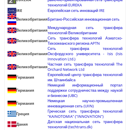
технологий EUREKA
IRE
Европейская сеть инноваций IRE
Великобритания
Британо-Российская инновационная сеть
Международная сеть трансфера
Великобритания
технологий Великобритании
Сеть трансфера технологий Азиатско-
Великобритания
Тихоокеанского региона APTN
Сеть трансфера технологий
Великобритания
Оксфордского университета - Isis (Isis
Innovation Ltd.)
Частная сеть трансфера технологий The
Великобритания
Orchard Network Ltd
Европейский центр трансфера технологий
Германия
им. Штаинбайса
Немецкий информационный портал
Германия
поддержки сотрудничества между наукой
и бизнесом (UBC)
Немецкая научно-промышленная
Германия
инновационная сеть (UIIN)
Греческая сеть трансфера технологий
Греция
"KAINOTOMIA" ("INNOVATION")
Датская национальная сеть трансфера
Дания
технологий (techtrans.dk)