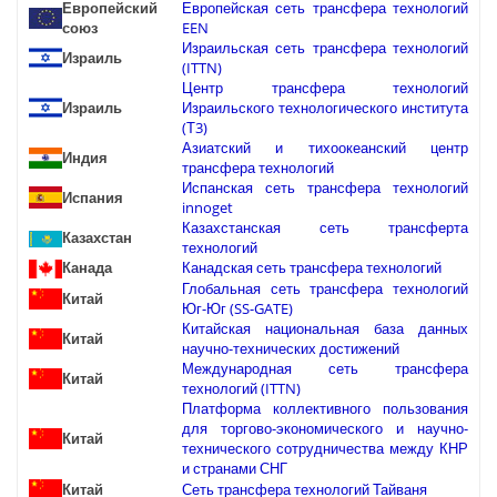
Европейский
Европейская сеть трансфера технологий
союз
EEN
Израильская сеть трансфера технологий
Израиль
(ITTN)
Центр трансфера технологий
Израиль
Израильского технологического института
(Т3)
Азиатский и тихоокеанский центр
Индия
трансфера технологий
Испанская сеть трансфера технологий
Испания
innoget
Казахстанская сеть трансферта
Казахстан
технологий
Канада
Канадская сеть трансфера технологий
Глобальная сеть трансфера технологий
Китай
Юг-Юг (SS-GATE)
Китайская национальная база данных
Китай
научно-технических достижений
Международная сеть трансфера
Китай
технологий (ITTN)
Платформа коллективного пользования
для торгово-экономического и научно-
Китай
технического сотрудничества между КНР
и странами СНГ
Китай
Сеть трансфера технологий Тайваня