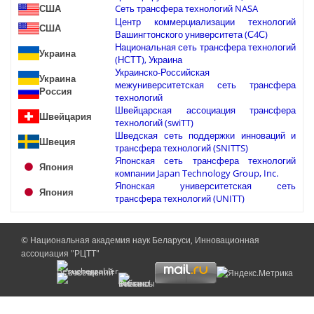
США
Cеть трансфера технологий NASA
Центр коммерциализации технологий
США
Вашингтонского университета (С4С)
Национальная сеть трансфера технологий
Украина
(НСТТ), Украина
Украинско-Российская
Украина
межуниверситетская сеть трансфера
Россия
технологий
Швейцарская ассоциация трансфера
Швейцария
технологий (swiTT)
Шведская сеть поддержки инноваций и
Швеция
трансфера технологий (SNITTS)
Японская сеть трансфера технологий
Япония
компании Japan Technology Group, Inc.
Японская университетская сеть
Япония
трансфера технологий (UNITT)
© Национальная академия наук Беларуси, Инновационная
ассоциация "РЦТТ"