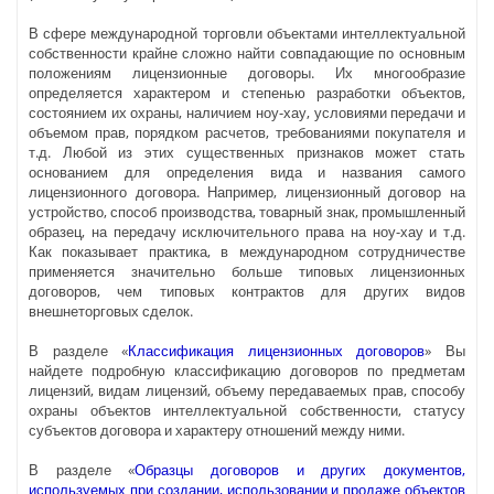
В сфере международной торговли объектами интеллектуальной
собственности крайне сложно найти совпадающие по основным
положениям лицензионные договоры. Их многообразие
определяется характером и степенью разработки объектов,
состоянием их охраны, наличием ноу-хау, условиями передачи и
объемом прав, порядком расчетов, требованиями покупателя и
т.д. Любой из этих существенных признаков может стать
основанием для определения вида и названия самого
лицензионного договора. Например, лицензионный договор на
устройство, способ производства, товарный знак, промышленный
образец, на передачу исключительного права на ноу-хау и т.д.
Как показывает практика, в международном сотрудничестве
применяется значительно больше типовых лицензионных
договоров, чем типовых контрактов для других видов
внешнеторговых сделок.
В разделе «
Классификация лицензионных договоров
» Вы
найдете подробную классификацию договоров по предметам
лицензий, видам лицензий, объему передаваемых прав, способу
охраны объектов интеллектуальной собственности, статусу
субъектов договора и характеру отношений между ними.
В разделе «
Образцы договоров и других документов,
используемых при создании, использовании и продаже объектов