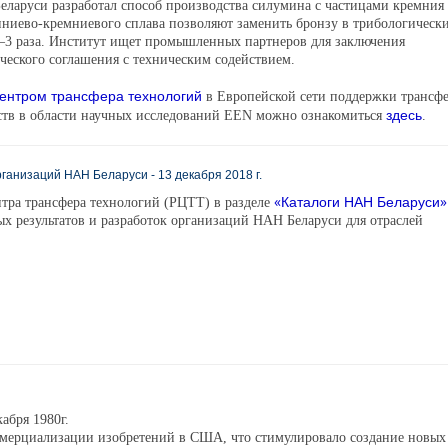
еларуси разработал способ производства силумина с частицами кремния
иниево-кремниевого сплава позволяют заменить бронзу в трибологическ
2–3 раза. Институт ищет промышленных партнеров для заключения
ческого соглашения с техническим содействием.
центром трансфера технологий
в Европейской сети поддержки трансф
здесь
рств в области научных исследований EEN можно ознакомиться
.
ганизаций НАН Беларуси - 13 декабря 2018 г.
«Каталоги НАН Беларуси»
нтра трансфера технологий (РЦТТ) в разделе
 результатов и разработок организаций НАН Беларуси для отраслей
абря 1980г.
ммерциализации изобретений в США, что стимулировало создание новых