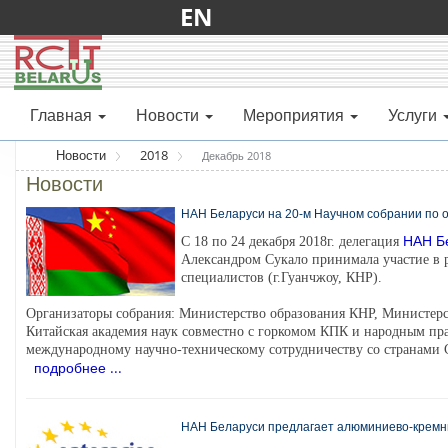
EN
Главная
Новости
Мероприятия
Услуги
Новости
2018
Декабрь 2018
Новости
НАН Беларуси на 20-м Научном собрании по об
НАН Б
С 18 по 24 декабря 2018г. делегация
Александром Сукало принимала участие в 
специалистов (г.Гуанчжоу, КНР).
Организаторы собрания: Министерство образования КНР, Министерст
Китайская академия наук совместно с горкомом КПК и народным пра
международному научно-техническому сотрудничеству со странами 
подробнее ...
НАН Беларуси предлагает алюминиево-кремние