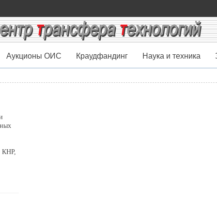
Аукционы ОИС
Краудфандинг
Наука и техника
и
нных
 КНР,