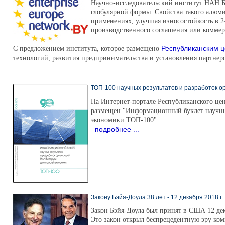
Научно-исследовательский институт НАН Б
глобулярной формы. Свойства такого алюм
применениях, улучшая износостойкость в 
производственного соглашения или коммер
Республиканским 
С предложением института, которое размещено
технологий, развития предпринимательства и установления партне
ТОП-100 научных результатов и разработок ор
На Интернет-портале Республиканского це
размещен "Информационный буклет научных
экономики ТОП-100".
подробнее ...
Закону Бэйя-Доула 38 лет - 12 декабря 2018 г.
Закон Бэйя-Доула был принят в США 12 дек
Это закон открыл беспрецедентную эру ко