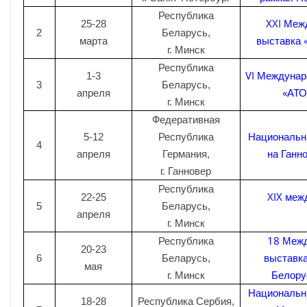
Республика
XXI Меж
25-28
2
Беларусь,
выставка 
марта
г. Минск
Республика
VI Междунар
1-3
3
Беларусь,
«АТ
апреля
г. Минск
Федеративная
Национальн
5-12
Республика
4
на Ганн
апреля
Германия,
г. Ганновер
Республика
XIX меж
22-25
5
Беларусь,
апреля
г. Минск
18 Межд
Республика
20-23
выставк
6
Беларусь,
мая
Белору
г. Минск
Национальн
18-28
Республика Сербия,