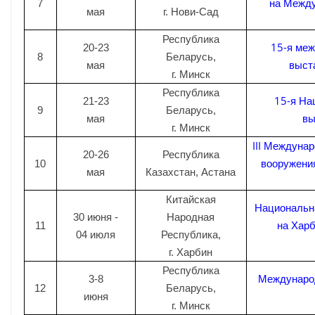
на Между
7
мая
г. Нови-Сад
Республика
15-я ме
20-23
8
Беларусь,
выст
мая
г. Минск
Республика
15-я На
21-23
9
Беларусь,
вы
мая
г. Минск
III Междуна
20-26
Республика
вооружения
10
мая
Казахстан, Астана
Китайская
Национальн
30 июня
-
Народная
на Харб
11
04 июля
Республика,
г. Харбин
Республика
Международ
3-8
12
Беларусь,
июня
г. Минск