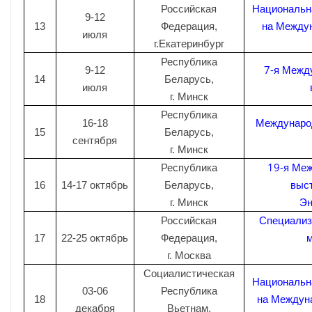
Национальн
Российская
9-12
на Между
13
Федерация,
июля
г.Екатеринбург
Республика
7-я Межд
9-12
14
Беларусь,
июля
г. Минск
Республика
Международ
16-18
15
Беларусь,
сентября
г. Минск
19-я Меж
Республика
выст
16
14-17 октябрь
Беларусь,
Эн
г. Минск
Специализ
Российская
м
17
22-25 октябрь
Федерация,
г. Москва
Социалистическая
Национальн
03-06
Республика
на Междуна
18
декабря
Вьетнам,