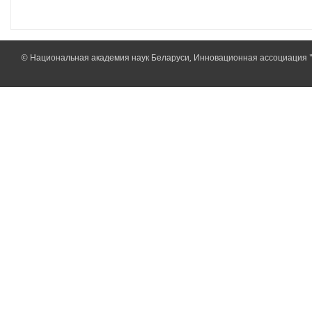
© Национальная академия наук Беларуси, Инновационная ассоциация 