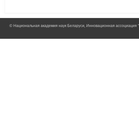
© Национальная академия наук Беларуси, Инновационная ассоциация 