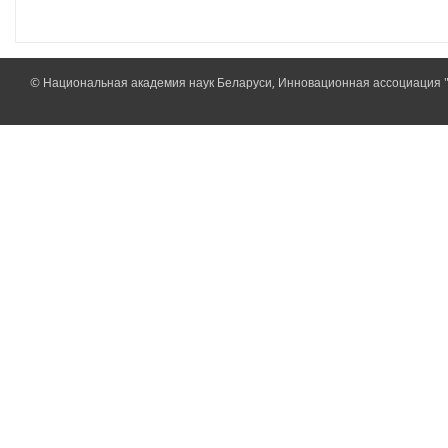
© Национальная академия наук Беларуси, Инновационная ассоциация 